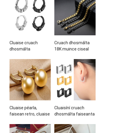
Cluaise cruach
Cruach dhosmálta
dhosmálta
18K muince ciseal
déantúsóir gabhálais
dúbailte ór-phlátáilte
faisin saincheaptha
do mhuinín treocht
mórdhíola
faisin na mban
saincheaptha
Cluaise péarla,
Cluaisíní cruach
faisean retro, cluaise
dhosmálta faiseanta
péarla na mban,
faiseanta agus
cluaise
gabhálais chluas