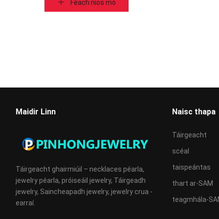
Féach níos mó
Maidir Linn
Naisc thapa
Táirgeacht
scéal
taispeántas
Táirgeacht ghairmiúil – necklaces péarla,
jewelry péarla, próiseáil jewelry, Táirgeadh
thart ar-SAM
jewelry, Saincheapadh jewelry, jewelry crua -
teagmhála-S
earraí.