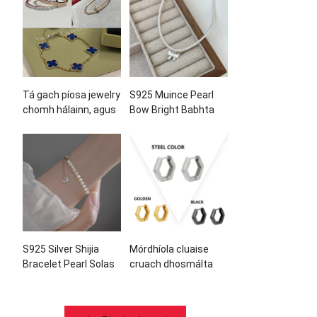
Tá gach píosa jewelry
S925 Muince Pearl
chomh hálainn, agus
Bow Bright Babhta
tá éileamh mór ar na
Babhta Airgid
píosaí jewelry seo!
S925 Silver Shijia
Mórdhíola cluaise
Bracelet Pearl Solas
cruach dhosmálta
láidir
agus monaróirí
gabhálais