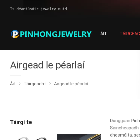
Is déantúsóir jewelry muid
ÁIT
TÁIRGEA
Airgead le péarlaí
Áit
Táirgeacht
Airgead le péarlaí
Dongguan Pinhon
Táirgí te
Saincheapadh j
dhosmálta, seod