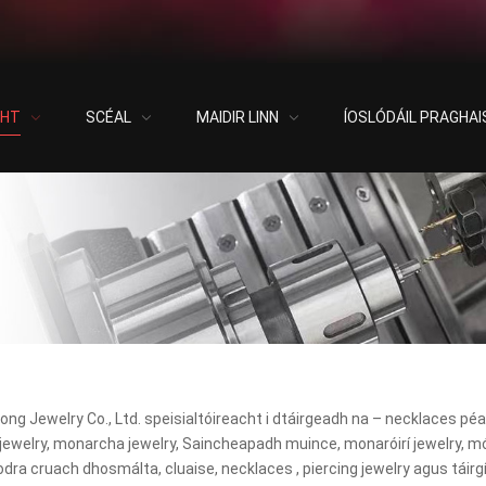
CHT
SCÉAL
MAIDIR LINN
ÍOSLÓDÁIL PRAGHAI
g Jewelry Co., Ltd. speisialtóireacht i dtáirgeadh na – necklaces péarla
ewelry, monarcha jewelry, Saincheapadh muince, monaróirí jewelry, mór
ra cruach dhosmálta, cluaise, necklaces , piercing jewelry agus táirgí 