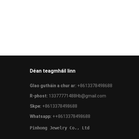
Déan teagmháil linn
Glao gutháin a chur ar:
+8613378498688
R-phost:
13377771488Hb@gmail.com
Skpe:
+8613378498688
Whatsapp:
++8613378498688
Pinhong Jewelry Co., Ltd