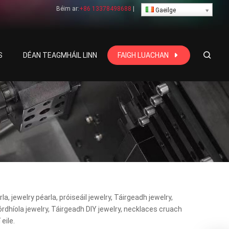
Béim ar:
+86 13378498688
|
Gaeilge
S
DÉAN TEAGMHÁIL LINN
FAIGH LUACHAN
, jewelry péarla, próiseáil jewelry, Táirgeadh jewelry,
dhíola jewelry, Táirgeadh DIY jewelry, necklaces cruach
eile.