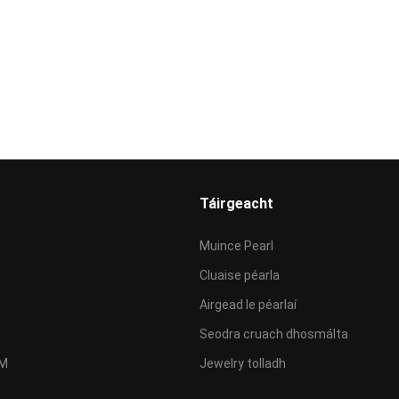
Táirgeacht
Muince Pearl
Cluaise péarla
Airgead le péarlaí
Seodra cruach dhosmálta
AM
Jewelry tolladh