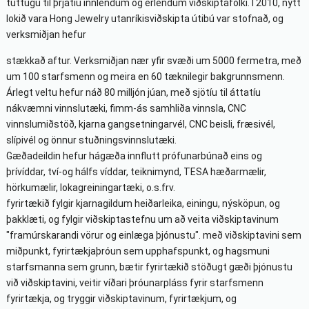
tuttugu til þrjátíu innlendum og erlendum viðskiptafólki. Í 2010, nýtt
lokið vara Hong Jewelry utanríkisviðskipta útibú var stofnað, og
verksmiðjan hefur
stækkað aftur. Verksmiðjan nær yfir svæði um 5000 fermetra, með
um 100 starfsmenn og meira en 60 tæknilegir bakgrunnsmenn.
Árlegt veltu hefur náð 80 milljón júan, með sjötíu til áttatíu
nákvæmni vinnslutæki, fimm-ás samhliða vinnsla, CNC
vinnslumiðstöð, kjarna gangsetningarvél, CNC beisli, fræsivél,
slípivél og önnur stuðningsvinnslutæki.
Gæðadeildin hefur hágæða innflutt prófunarbúnað eins og
þrívíddar, tví-og hálfs víddar, teiknimynd, TESA hæðarmælir,
hörkumælir, lokagreiningartæki, o.s.frv.
fyrirtækið fylgir kjarnagildum heiðarleika, einingu, nýsköpun, og
þakklæti, og fylgir viðskiptastefnu um að veita viðskiptavinum
"framúrskarandi vörur og einlæga þjónustu". með viðskiptavini sem
miðpunkt, fyrirtækjaþróun sem upphafspunkt, og hagsmuni
starfsmanna sem grunn, bætir fyrirtækið stöðugt gæði þjónustu
við viðskiptavini, veitir víðari þróunarpláss fyrir starfsmenn
fyrirtækja, og tryggir viðskiptavinum, fyrirtækjum, og