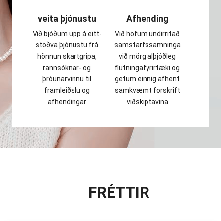
veita þjónustu
Afhending
Við bjóðum upp á eitt-
Við höfum undirritað
stöðva þjónustu frá
samstarfssamninga
hönnun skartgripa,
við mörg alþjóðleg
rannsóknar- og
flutningafyrirtæki og
þróunarvinnu til
getum einnig afhent
framleiðslu og
samkvæmt forskrift
afhendingar
viðskiptavina
FRÉTTIR