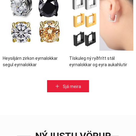
Heysiljárn zirkon eyrnalokkar
Tískuleg ný ryðfrítt stál
segul eyrnalokkar
eyrnalokkar og eyra aukahlutir
Sjá meira