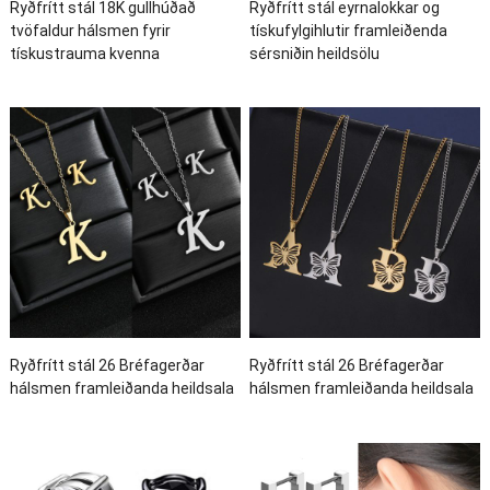
Ryðfrítt stál 18K gullhúðað
Ryðfrítt stál eyrnalokkar og
tvöfaldur hálsmen fyrir
tískufylgihlutir framleiðenda
tískustrauma kvenna
sérsniðin heildsölu
Ryðfrítt stál 26 Bréfagerðar
Ryðfrítt stál 26 Bréfagerðar
hálsmen framleiðanda heildsala
hálsmen framleiðanda heildsala