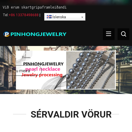
Við erum skartgripaframleiðandi
Tel:
+86 13378498688
|
Íslenska
SÉRVALDIR VÖRUR