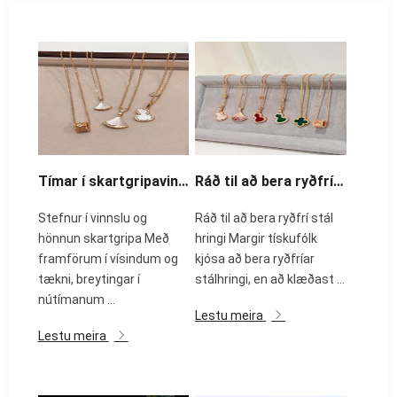
Tímar í skartgripavinnslu og hönnun
Ráð til að bera ryðfría stáls hringi
Stefnur í vinnslu og
Ráð til að bera ryðfrí stál
hönnun skartgripa Með
hringi Margir tískufólk
framförum í vísindum og
kjósa að bera ryðfríar
tækni, breytingar í
stálhringi, en að klæðast ...
nútímanum ...
Lestu meira
Lestu meira