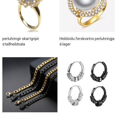
perluhringir skartgripir
Heildsölu ferskvatns perluhringja
staðheildsala
á lager