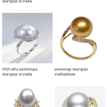
skartgripir til staðar
S925 silfur perluhringur
perluhringir skartgripir
skartgripir til staðar
staðheildsala