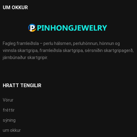
UM OKKUR
Fagleg framleiðsla – perlu hálsmen, perluhönnun, hönnun og
vinnsla skartgripa, framleiðsla skartgripa, sérsniðin skartgripagerð,
járnbúnaður skartgripir.
HRATT TENGILIR
Vörur
fréttir
sýning
um okkur