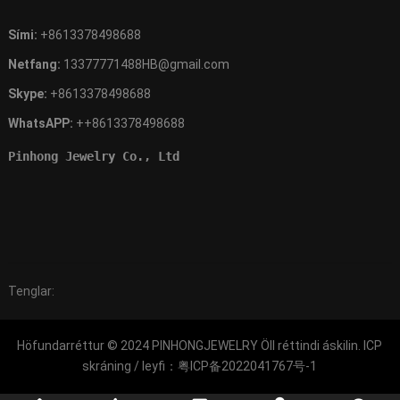
Sími:
+8613378498688
Netfang:
13377771488HB@gmail.com
Skype:
+8613378498688
WhatsAPP:
++8613378498688
Pinhong Jewelry Co., Ltd
Tenglar:
Höfundarréttur © 2024
PINHONGJEWELRY
Öll réttindi áskilin. ICP
skráning / leyfi：
粤ICP备2022041767号-1