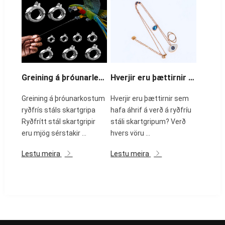
Greining á þróunarlegum kostum ryðfríu stáls skartgripa
Hverjir eru þættirnir sem hafa áhrif á verð á ryðfríu stáli skartgripum?
Greining á þróunarkostum
Hverjir eru þættirnir sem
ryðfrís stáls skartgripa
hafa áhrif á verð á ryðfríu
Ryðfrítt stál skartgripir
stáli skartgripum? Verð
eru mjög sérstakir ...
hvers vöru ...
Lestu meira
Lestu meira