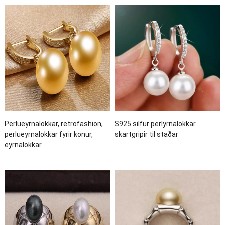
Perlueyrnalokkar, retrofashion,
S925 silfur perlyrnalokkar
perlueyrnalokkar fyrir konur,
skartgripir til staðar
eyrnalokkar