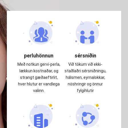
perluhönnun
sérsniðin
Með notkun gervi-perla,
Við tökum við ekki-
lækkun kostnaðar, og
staðlaðri sérsniðningu,
strangt gæðaeftirlit,
hálsmen, eyrnalokkar,
hver hlutur er vandlega
nöshringir og önnur
valinn.
fylgihlutir