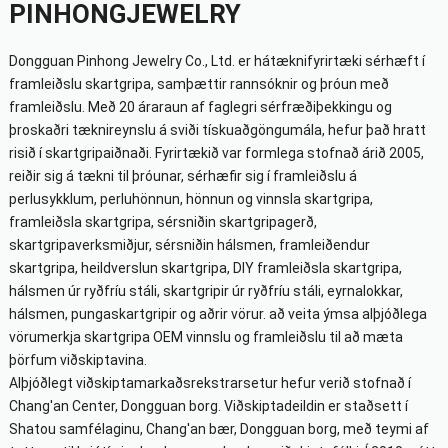
PINHONGJEWELRY
Dongguan Pinhong Jewelry Co., Ltd. er hátæknifyrirtæki sérhæft í
framleiðslu skartgripa, samþættir rannsóknir og þróun með
framleiðslu. Með 20 áraraun af faglegri sérfræðiþekkingu og
þroskaðri tæknireynslu á sviði tískuaðgöngumála, hefur það hratt
risið í skartgripaiðnaði. Fyrirtækið var formlega stofnað árið 2005,
reiðir sig á tækni til þróunar, sérhæfir sig í framleiðslu á
perlusykklum, perluhönnun, hönnun og vinnsla skartgripa,
framleiðsla skartgripa, sérsniðin skartgripagerð,
skartgripaverksmiðjur, sérsniðin hálsmen, framleiðendur
skartgripa, heildverslun skartgripa, DIY framleiðsla skartgripa,
hálsmen úr ryðfríu stáli, skartgripir úr ryðfríu stáli, eyrnalokkar,
hálsmen, pungaskartgripir og aðrir vörur. að veita ýmsa alþjóðlega
vörumerkja skartgripa OEM vinnslu og framleiðslu til að mæta
þörfum viðskiptavina.
Alþjóðlegt viðskiptamarkaðsrekstrarsetur hefur verið stofnað í
Chang'an Center, Dongguan borg. Viðskiptadeildin er staðsett í
Shatou samfélaginu, Chang'an bær, Dongguan borg, með teymi af