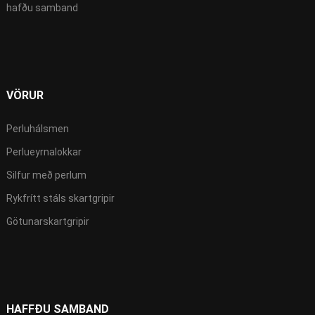
hafðu samband
VÖRUR
Perluhálsmen
Perlueyrnalokkar
Silfur með perlum
Rykfrítt stáls skartgripir
Götunarskartgripir
HAFFÐU SAMBAND