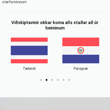
starfsmönnum
Viðskiptavinir okkar koma alls staðar að úr
heiminum
Tælandi
Paragvæ