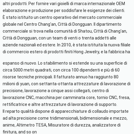
altri prodotti. Per fornire vari gioielli di marca internazionale OEM
elaborazione e produzione per soddisfare le esigenze dei clienti.
È stato istituito un centro operativo del mercato commerciale
globale nel Centro Chang'an, Città di Dongguan. Il dipartimento
commerciale si trova nella comunità di Shatou, Città di Chang'an,
Città di Dongguan, con un team di venti o trenta addetti alle
aziende nazionali ed estere. In 2010, è stata istituita la nuova filiale
di commercio estero di prodotti finiti Hong Jewelry, e la fabbrica ha
espanso di nuovo. Lo stabilimento si estende su una superficie di
circa 5000 metri quadrati, con circa 100 dipendenti e più di 60
risorse tecniche principali. Il fatturato annuo ha raggiunto 80
milioni di yuan, con settanta-ottanta attrezzature di lavorazione di
precisione, lavorazione a cinque assi collegati, centro di
lavorazione CNC, macchina per camminata core, tornio CNC, fresa,
rettificatrice e altre attrezzature di lavorazione di supporto.
Il reparto qualità dispone di apparecchiature di collaudo importate
ad alta precisione come tridimensionali, bidimensionale e mezzo,
anime, Altimetro TESA, Misuratore di durezza, analizzatore di
finitura, and so on