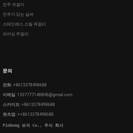
진주 귀걸이
진주가 있는 실버
스테인레스 스틸 쥬얼리
피어싱 주얼리
문의
전화:
+8613378498688
이메일:
13377771488HB@gmail.com
스카이프:
+8613378498688
왓츠앱:
++8613378498688
Pinhong 보석 Co., 주식 회사