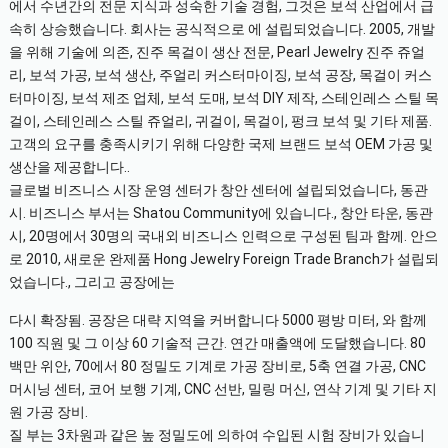
에서 수년간의 전문 지식과 성숙한 기술 경험, 그것은 보석 산업에서 급
속히 상승했습니다. 회사는 공식적으로 에 설립되었습니다. 2005, 개발
을 위해 기술에 의존, 진주 목걸이 생산 전문, Pearl Jewelry 진주 쥬얼
리, 보석 가공, 보석 생산, 주얼리 커스터마이징, 보석 공장, 목걸이 커스
터마이징, 보석 제조 업체, 보석 도매, 보석 DIY 제작, 스테인레스 스틸 목
걸이, 스테인레스 스틸 쥬얼리, 귀걸이, 목걸이, 펑크 보석 및 기타 제품.
고객의 요구를 충족시키기 위해 다양한 국제 브랜드 보석 OEM 가공 및
생산을 제공합니다..
글로벌 비즈니스 시장 운영 센터가 창안 센터에 설립되었습니다, 동관
시. 비즈니스 부서는 Shatou Community에 있습니다., 창안 타운, 동관
시, 20명에서 30명의 국내외 비즈니스 인력으로 구성된 팀과 함께. 안으
로 2010, 새로운 완제품 Hong Jewelry Foreign Trade Branch가 설립되
었습니다., 그리고 공장에는
다시 확장됨. 공장은 대략 지역을 커버합니다 5000 평방 미터, 와 함께
100 직원 및 그 이상 60 기술적 근간. 연간 매출액에 도달했습니다. 80
백만 위안, 70에서 80 정밀도 기계로 가공 장비로, 5축 연결 가공, CNC
머시닝 센터, 코어 보행 기계, CNC 선반, 밀링 머신, 연삭 기계 및 기타 지
원 가공 장비.
질 부는 3차원과 같은 높 정밀도에 의하여 수입된 시험 장비가 있습니