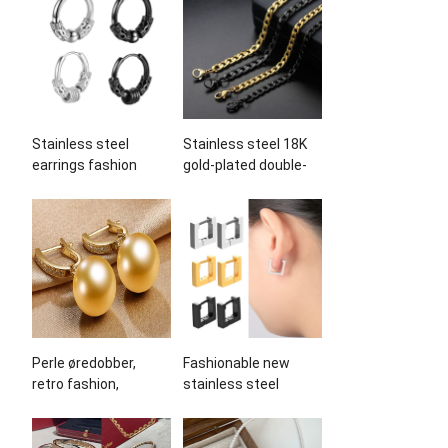
Stainless steel
Stainless steel 18K
earrings fashion
gold-plated double-
accessories
layer necklace for
manufacturer
women’s fashion
wholesale
trend necklace
customization
Perle øredobber,
Fashionable new
retro fashion
,
stainless steel
women’s pearl
earrings and ear
earrings
, Øredobber
accessories