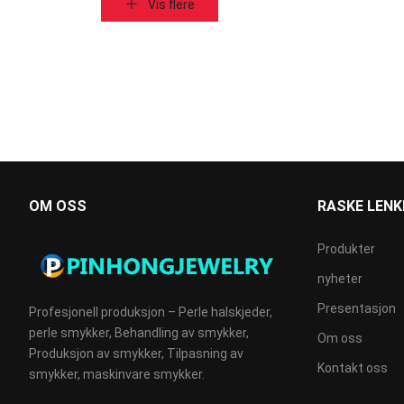
Vis flere
OM OSS
RASKE LENK
Produkter
nyheter
Presentasjon
Profesjonell produksjon – Perle halskjeder,
perle smykker, Behandling av smykker,
Om oss
Produksjon av smykker, Tilpasning av
Kontakt oss
smykker, maskinvare smykker.