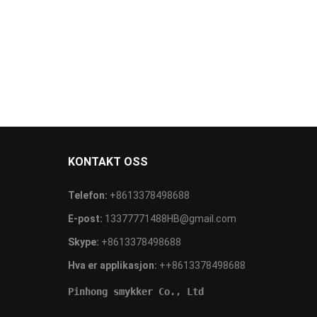
KONTAKT OSS
Telefon:
+8613378498688
E-post:
13377771488HB@gmail.com
Skype:
+8613378498688
Hva er applikasjon:
++8613378498688
Pinhong smykker Co., Ltd