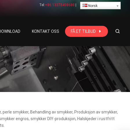
Tel:
+86 13378498688
|
Norsk
 DOWNLOAD
KONTAKT OSS
FÅ ET TILBUD
r, perle smykker, Behandling av smykker, Produksjon av smykker,
smykker engros, smykker DIY-produksjon, Halskjeder i rustfritt
cts
.