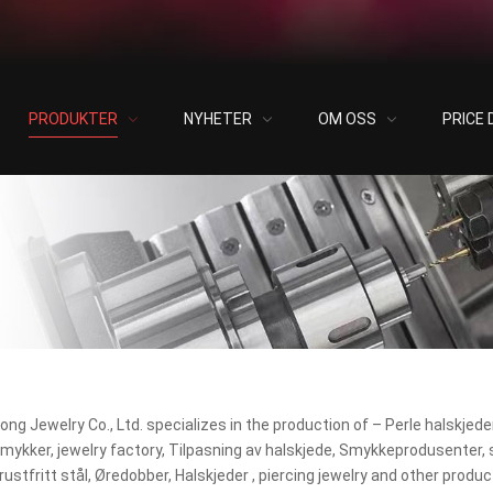
PRODUKTER
NYHETER
OM OSS
PRICE
ong Jewelry Co.
, Ltd.
specializes in the production of
– Perle halskjede
smykker,
jewelry factory
, Tilpasning av halskjede, Smykkeprodusenter, 
 rustfritt stål, Øredobber, Halskjeder ,
piercing jewelry and other produ