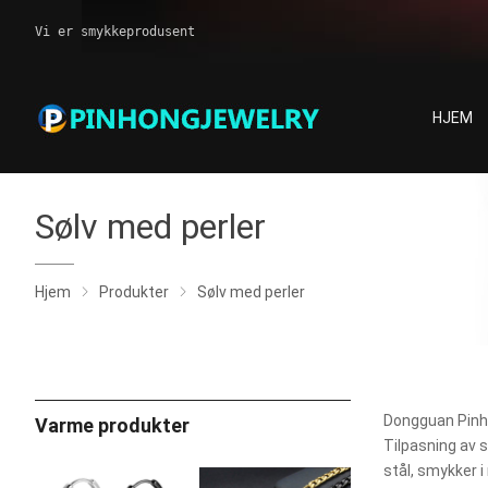
Vi er smykkeprodusent
HJEM
Sølv med perler
Hjem
Produkter
Sølv med perler
Dongguan Pinh
Varme produkter
Tilpasning av 
stål, smykker i