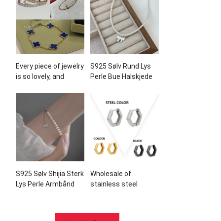
Every piece of jewelry
S925 Sølv Rund Lys
is so lovely
,
and
Perle Bue Halskjede
these pieces of
jewelry have been in
high demand
!
S925 Sølv Shijia Sterk
Wholesale of
Lys Perle Armbånd
stainless steel
earrings and
accessories
manufacturers