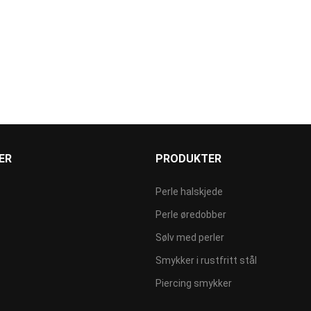
ER
PRODUKTER
Perle halskjede
Perle øredobber
Sølv med perler
Smykker i rustfritt stål
Piercing smykker