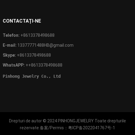
CONTACTAȚI-NE
Telefon:
+8613378498688
E-mail:
13377771488HB@gmail.com
Skype:
+8613378498688
WhatsAPP:
++8613378498688
Pinhong Jewelry Co., Ltd
Drepturi de autor © 2024
PINHONGJEWELRY
Toate drepturile
rezervate.备案/Permis：
粤ICP备2022041767号-1