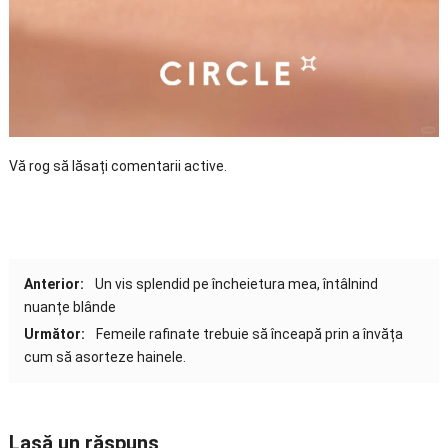
Vă rog să lăsați comentarii active.
Anterior:
Un vis splendid pe încheietura mea, întâlnind
nuanțe blânde
Următor:
Femeile rafinate trebuie să înceapă prin a învăța
cum să asorteze hainele.
Lasă un răspuns