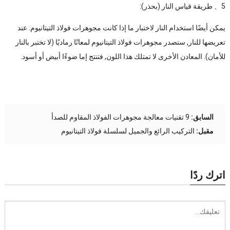
5、 طريقة قياس النار (بحذر):
يمكن أيضًا استخدام النار لاختبار ما إذا كانت مجوهرات فولاذ التيتانيوم. عند
تعريضها للنار, ستصدر مجوهرات فولاذ التيتانيوم لمعانًا رماديًا (لا تختبر بالنار
للأمان). المعادن الأخرى لا تمتلك هذا اللون, فتنتج إما ضوءًا أبيض أو أسود.
السابق:
9 تقنيات معالجة مجوهرات الفولاذ المقاوم للصدأ
مقبل:
التركيب الرائع والجميل لسلسلة فولاذ التيتانيوم
اترك ردًا