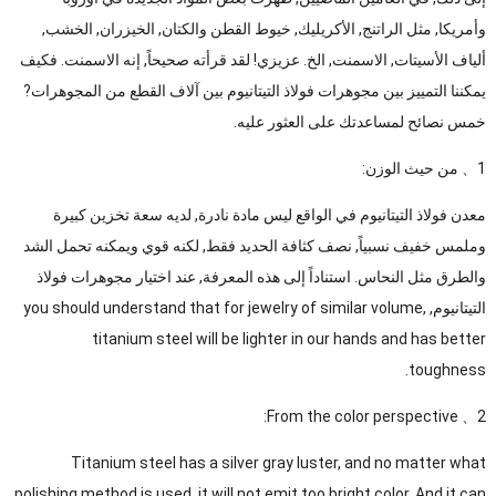
وأمريكا, مثل الراتنج, الأكريليك, خيوط القطن والكتان, الخيزران, الخشب,
ألياف الأسيتات, الاسمنت, الخ. عزيزي! لقد قرأته صحيحاً, إنه الاسمنت. فكيف
يمكننا التمييز بين مجوهرات فولاذ التيتانيوم بين آلاف القطع من المجوهرات?
خمس نصائح لمساعدتك على العثور عليه.
1、 من حيث الوزن:
معدن فولاذ التيتانيوم في الواقع ليس مادة نادرة, لديه سعة تخزين كبيرة
وملمس خفيف نسبياً, نصف كثافة الحديد فقط, لكنه قوي ويمكنه تحمل الشد
والطرق مثل النحاس. استناداً إلى هذه المعرفة, عند اختيار مجوهرات فولاذ
التيتانيوم,
,
you should understand that for jewelry of similar volume
titanium steel will be lighter in our hands and has better
.
toughness
:
From the color perspective
2、
Titanium steel has a silver gray luster
,
and no matter what
polishing method is used
,
it will not emit too bright color
.
And it can