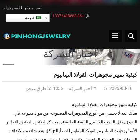
نحن مصنع المجوهرات
تل:
+86 13378498688
|
العربية
أخبار الشركة
كيفية تمييز مجوهرات الفولاذ التيتانيوم
2026-04-10
أخبار الشركة
1356 طرق عرض
كيفية تمييز مجوهرات الفولاذ التيتانيوم
هناك عدد لا يحصى من أنواع المجوهرات المصنوعة من مواد متنوعة في
السوق, مثل الذهب الخالص, الفضة الخالصة, ذهب K, البلاتين, البلاتين, النحاس
الأصفر, فولاذ التيتانيوم, الفولاذ المقاوم للصدأ, الخ. كل هذه شائعة. بالإضافة
إلى ذلك, في العامين الماضيين, ظهرت بعض المواد الجديدة في أوروبا