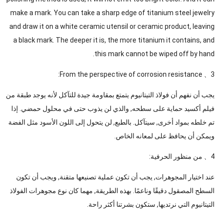
make a mark
.
You can take a sharp edge of titanium steel jewelry
and draw it on a white ceramic utensil or ceramic product
,
leaving
a black mark
.
The deeper it is
,
the more titanium it contains
,
and
.
this mark cannot be wiped off by hand
:
From the perspective of corrosion resistance
3、
يجب أن نفهم أن فولاذ التيتانيوم يتمتع بمقاومة جيدة للتآكل لأنه يوجد طبقة من
فيلم أكسيد حماية على سطحه, والذي لن يذوب حتى في محلول حمضي. إذا
تم خلطه بمواد أخرى, سيتآكل. بالطبع, لن يتحول إلى اللون الأسود مثل الفضة
ويمكن أن يحافظ على لمعانه الخاص.
4、 من منظور الحرفية:
عند اختيار المجوهرات, يجب أن تكون عملية تصنيعها متقنة, ويجب أن تكون
السطح المصقول دقيقًا وناعمًا. بهذه الطريقة, مهما كان نوع مجوهرات الفولاذ
التيتانيوم التي نرتديها, ستكون بشرتنا أكثر راحة.