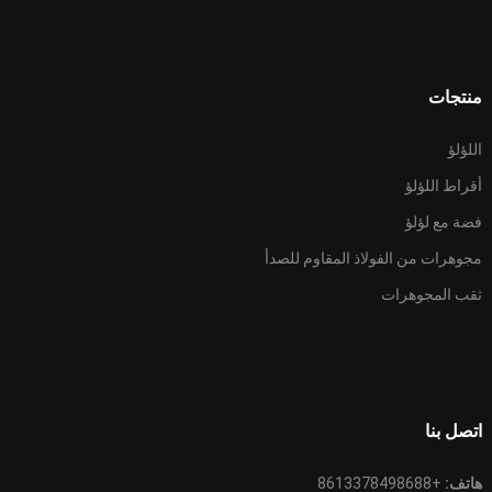
منتجات
اللؤلؤ
أقراط اللؤلؤ
فضة مع لؤلؤ
مجوهرات من الفولاذ المقاوم للصدأ
ثقب المجوهرات
اتصل بنا
هاتف:
+8613378498688