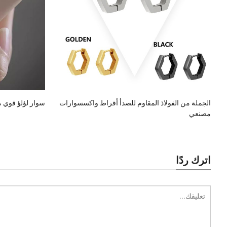
الجملة من الفولاذ المقاوم للصدأ أقراط واكسسوارات
سوار لؤلؤ قوي مضيء
مصنعي
اترك ردًا