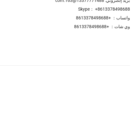
بريد إلكتروني: 13377771488@163.com
Skype： +8613378498688
واتساب： +8613378498688
وي شات： +8613378498688