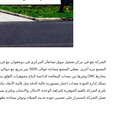
مخارط CNC وغيرها من معدات المعالجة الداعمة لإنتاج مجوهرات اللؤلؤ, مجوهرات الأجهزة, أقراط من الفولاذ المقاوم للصدأ, خواتم الأنف, مجوهرات فضية, الخ.
تمتلك إدارة الجودة معدات اختبار مستوردة عالية الدقة مثل ثلاثية الأبعاد, ثنائية ونصف الأبعاد, أنمي, محد
تلتزم الشركة بالقيم الجوهرية للنزاهة, الوحدة, الابتكار, والامتنان, وتلت
تعمل الشركة باستمرار على تحسين جودة خدمة العملاء, وتوفر مساحة تطوي