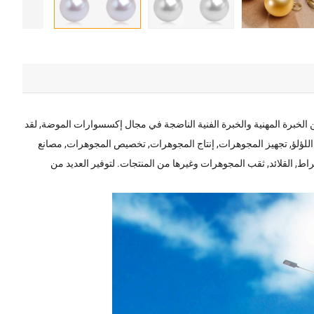
وهرات, المحدوده. هي مؤسسة ذات تقنية عالية متخصصة في إنتاج المجوهرات, دمج البحث والتطوير مع الإنتاج. مع 20 سنوات من الخبرة المهنية والخبرة الفنية الناضجة في مجال إكسسوارات الموضة, لقد
إنتاج قلادات اللؤلؤ, مجوهرات اللؤلؤ, تجهيز المجوهرات, إنتاج المجوهرات, تخصيص المجوهرات, مصانع
صدأ, مجوهرات الفولاذ المقاوم للصدأ, الأقراط, القلائد, ثقب المجوهرات وغيرها من المنتجات. لتوفير العديد من