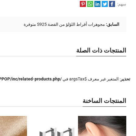
سهم:
السابق:
مجوهرات أقراط اللؤلؤ من الفضة S925 متوفرة
المنتجات ذات الصلة
تحذير
: المتغير غير معرف $argsTax في
/www/wwwroot/www.pinhong.net/wp-content/themes/WPPOP/inc/related-products.php
المنتجات الساخنة