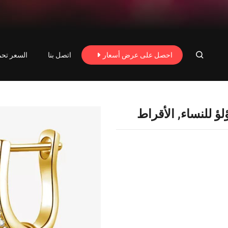
احصل على عرض أسعار
اتصل بنا
السعر تحم
اط اللؤلؤ للنساء, الأقراط
لؤ للنساء, الأقراط