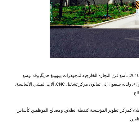
الشركة تقع في مركز تشغيل سوق تشانغآن المركزي في دونغغوان, مع فريق يتكون من عشرين إلى ثلاثين شخصًا من رجال الأعمال المحليين والأجانب. في 2010, تأسع فرع التجارة الخارجية لمجوهرات بينهونغ حديثًا, وقد توسع
المصنع مرة أخرى. يغطي المصنع مساحة حوالى 5000 متر مربع, مع حوالي 100 الموظفين و60+ من الكوادر الفنية. وصل حجم المبيعات السنوي إلى 80 مليون+, ولديه سبعون إلى ثمانون مركز تشغيل CNC, آلات المشي الأساسية,
ع العملاء كمركز, تطوير المؤسسة كنقطة انطلاق, ومصالح الموظفين كأساس,
ظفين.