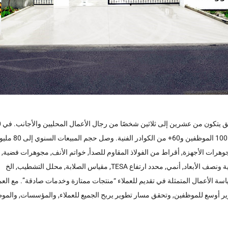
د ارتفاع TESA, مقياس الصلابة, محلل التشطيب, الخ
زم بسياسة الأعمال المتمثلة في تقديم للعملاء “منتجات ممتازة وخدمات صادقة”. م
ر أوسع للموظفين, وتحقق مسار تطوير يربح الجميع للعملاء, والمؤسسات, والمو