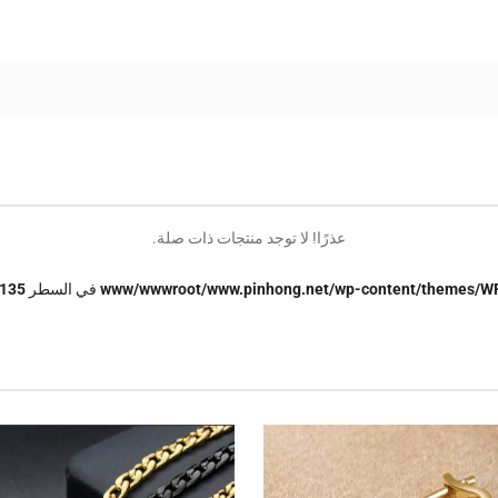
عذرًا! لا توجد منتجات ذات صلة.
في السطر
135