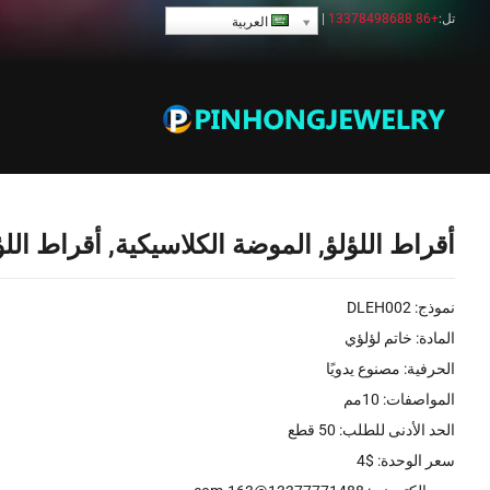
تل:
+86 13378498688
|
العربية
أقراط اللؤلؤ
بيت
منتجات
أقراط اللؤلؤ
أقراط اللؤلؤ, الموضة الكلاسيكية, أقر
أقراط اللؤلؤ, الموضة الكلاسيكية, أقراط اللؤ
نموذج: DLEH002
المادة: خاتم لؤلؤي
الحرفية: مصنوع يدويًا
المواصفات: 10مم
الحد الأدنى للطلب: 50 قطع
سعر الوحدة: $4