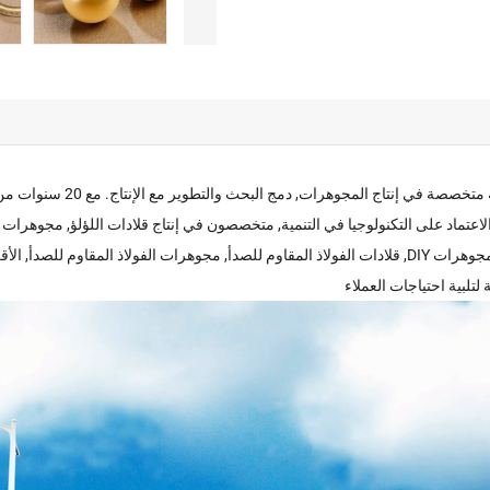
شركة دونغقوان بينهونغ للمج
تفعت بسرعة في صناعة المجوهرات. تأسست الشركة رسميا في 2005, الاعتماد على التكنولوجيا في التنمية, متخصصون في 
المجوهرات, تخصيص قلادة, مصنعي المجوهرات, مجوهرات بالجملة, إنتاج المجوهرات DIY, قلادات الفولاذ المقاوم لل
لتلبية احتياجات العملاء