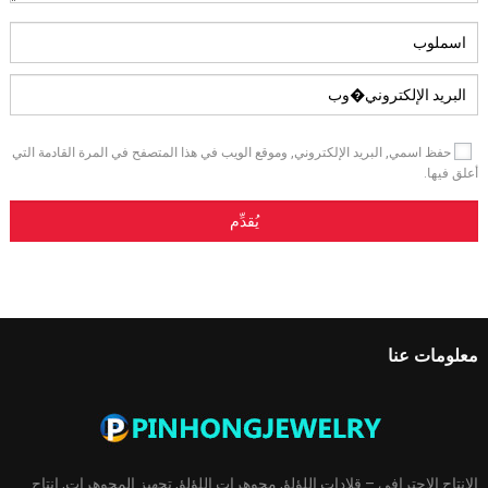
حفظ اسمي, البريد الإلكتروني, وموقع الويب في هذا المتصفح في المرة القادمة التي
أعلق فيها.
معلومات عنا
الإنتاج الاحترافي – قلادات اللؤلؤ, مجوهرات اللؤلؤ, تجهيز المجوهرات, إنتاج