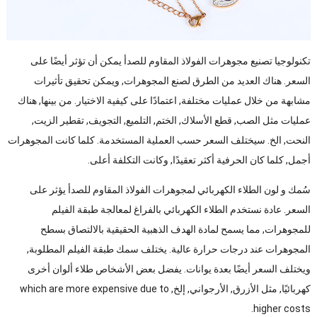
تكنولوجيا تصنيع مجوهرات الفولاذ المقاوم للصدأ يمكن أن تؤثر أيضًا على
السعر. هناك العديد من الطرق لصنع المجوهرات, ويمكن تحقيق تأثيرات
مشابهة من خلال عمليات مختلفة, اعتمادًا على كيفية الاختيار. من بينها, هناك
عمليات مثل الصب, قطع الأسلاك, الختم, التلميع, التجويف, تقطير الزيت,
النحت, الخ. سيختلف السعر حسب العملية المستخدمة. كلما كانت المجوهرات
أجمل, كلما كان الحرفية أكثر تعقيدًا, وكانت التكلفة أعلى.
سُمك و لون الطلاء الكهربائي لمجوهرات الفولاذ المقاوم للصدأ يؤثر على
السعر. عادة نستخدم الطلاء الكهربائي بالفراغ لمعالجة طبقة الفيلم
للمجوهرات, مما يسمح لمادة الهدف الذهبية الحقيقية بالالتصاق بسطح
المجوهرات عند درجات حرارة عالية. يختلف سمك طبقة الفيلم المطلوبة,
ويختلف السعر أيضًا بعدة يوانات. يفضل بعض الأشخاص طلاء ألوان أخرى
كهربائيًا, مثل الأزرق, الأرجواني, إلخ,
which are more expensive due to
.
higher costs