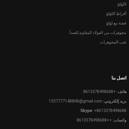
اللؤلؤ
أقراط اللؤلؤ
فضة مع لؤلؤ
مجوهرات من الفولاذ المقاوم للصدأ
ثقب المجوهرات
اتصل بنا
هاتف:
+8613378498688
بريد إلكتروني:
13377771488HB@gmail.com
Skype:
+8613378498688
واتساب:
++8613378498688