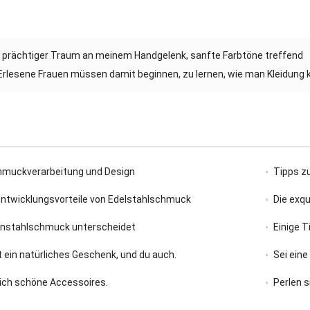
n prächtiger Traum an meinem Handgelenk, sanfte Farbtöne treffend
Erlesene Frauen müssen damit beginnen, zu lernen, wie man Kleidung 
hmuckverarbeitung und Design
Tipps z
Entwicklungsvorteile von Edelstahlschmuck
Die exq
anstahlschmuck unterscheidet
Einige 
t ein natürliches Geschenk, und du auch.
Sei eine
klich schöne Accessoires.
Perlen s