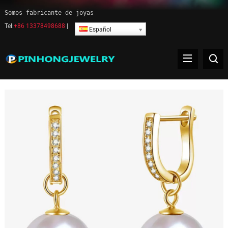
Somos fabricante de joyas
Tel:
+86 13378498688
|
Español
Pendientes de perlas