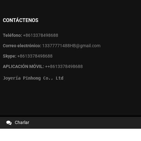
CONTÁCTENOS
Teléfono:
+8613378498688
Correo electrónico:
13377771488HB@gmail.com
Skype:
+8613378498688
APLICACIÓN MÓVIL:
++8613378498688
Joyería Pinhong Co., Ltd
Charlar
Derechos de autor © 2024
PINHONGJOYERÍA
Todos los derechos
reservados.ICP备案/许可证：
粤ICP备2022041767号-1