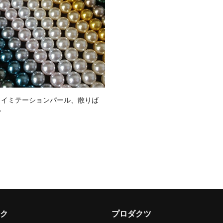
、イミテーションパール、散りば
ル
ク
プロダクツ