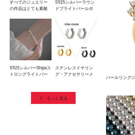
すべてのジュエリー
S925シルバーラウン
の作品はとても素敵
ドブライトパールボ
です, そしてこれらの
ウネックレス
ジュエリーは高い需
要があります!
S925シルバーShijiaス
ステンレスイヤリン
トロングライトパー
グ・アクセサリーメ
パールリング
ルブレスレット
ーカーの卸売
もっと見る