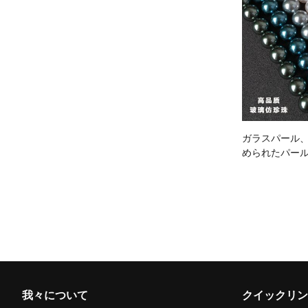
ガラスパール
められたパー
我々について
クイックリン