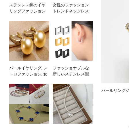
ステンレス鋼のイヤ
女性のファッション
リングファッション
トレンドネックレス
アクセサリーメーカ
のためのステンレス
ー卸売カスタマイズ
鋼18K金メッキ二重層
ネックレス
パールイヤリング, レ
ファッショナブルな
トロファッション, 女
新しいステンレス製
性用パールイヤリン
イヤリングと耳アク
グ, 璫
セサリー
パールリング