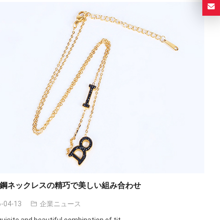
鋼ネックレスの精巧で美しい組み合わせ
-04-13
企業ニュース
uisite and beautiful combination of tit
...