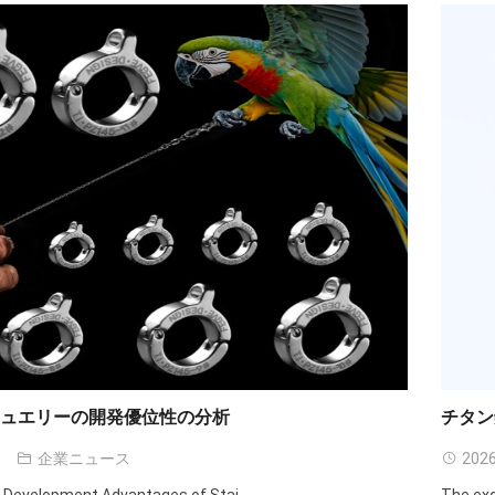
ジュエリーの開発優位性の分析
チタン
企業ニュース
2026
e Development Advantages of Stai
...
The exq