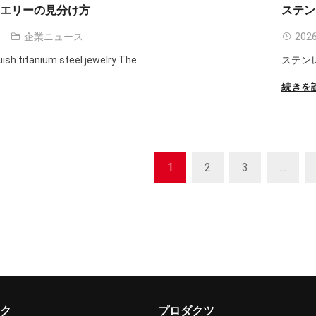
ュエリーの見分け方
ステン
企業ニュース
2026
uish titanium steel jewelry The
...
ステン
続きを
1
2
3
…
ク
プロダクツ