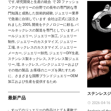
です, 研究開発と生産の統合. で 20 ファッショ
ンアクセサリーの分野での長年の専門的な専
門知識と成熟した技術的経験, ジュエリー業界
で急速に台頭しています. 会社は正式に設立さ
れました 2005, 開発をテクノロジーに頼る, パ
ールネックレスの製造を専門としています, パ
ールジュエリー, ジュエリー加工, ジュエリー
制作, ジュエリーのカスタマイズ, ジュエリー
工場, ネックレスのカスタマイズ, ジュエリー
メーカー, ジュエリー卸売, ジュエリーDIY生産,
ステンレス製ネックレス, ステンレス製ジュエ
リー, 璫, ネックレス, パンクジュエリーおよび
その他の製品. お客様のニーズを満たすため
に、さまざまな国際ブランドジュエリーOEM
加工および生産を提供するため.
ステンレス
最新产品
2026-04-16
すべてのジュエリーの作品はとても素敵で
Analysis of th