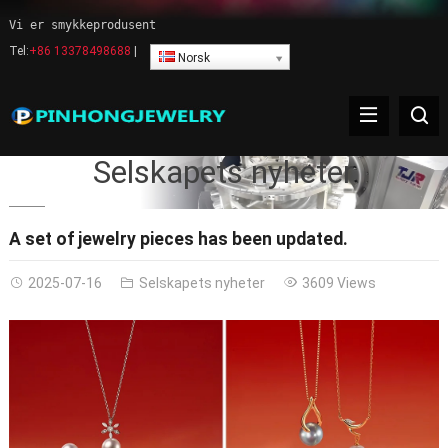
Vi er smykkeprodusent
Tel:
+86 13378498688
|
Norsk
Selskapets nyheter
A set of jewelry pieces has been updated
.
2025-07-16
Selskapets nyheter
3609
Views