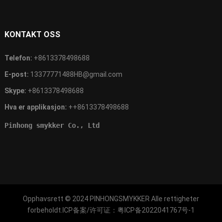
KONTAKT OSS
Telefon:
+8613378498688
E-post:
13377771488HB@gmail.com
Skype:
+8613378498688
Hva er applikasjon:
++8613378498688
Pinhong smykker Co., Ltd
Opphavsrett © 2024
PINHONGSMYKKER
Alle rettigheter
forbeholdt.ICP备案/许可证：
粤ICP备2022041767号-1