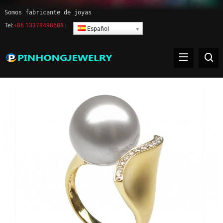
Somos fabricante de joyas
Tel:
+86 13378498688
|
Español
Joyería de anillo de perla