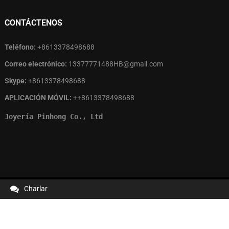
CONTÁCTENOS
Teléfono:
+8613378498688
Correo electrónico:
13377771488HB@gmail.com
Skype:
+8613378498688
APLICACIÓN MÓVIL:
++8613378498688
Joyería Pinhong Co., Ltd
Charlar
Derechos de autor © 2024
PINHONGJOYERÍA
Todos los derechos
reservados.ICP备案/许可证：
粤ICP备2022041767号-1