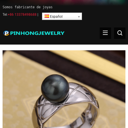
Somos fabricante de joyas
Tel:
+86 13378498688
|
Español
Joyería de anillo de perla