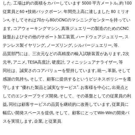
した. 工場は約の面積をカバーしています 5000 平方メートル, 約 100
従業員と60 +技術バックボーン. 年間売上高に達しました 80 ミリオ
ン+, そしてそれは70から80のCNCのマシニングセンターを持ってい
ます, コアウォーキングマシン, 真珠ジュエリーの製造のためのCNC
旋盤およびその他のサポート加工装置, ハードウェアジュエリー, ス
テンレス製イヤリング, ノーズリング, シルバージュエリー, 等.
品質部門には、三次元などの高精度の輸入試験装置があります, 2次
元半, アニメ, TESA高度計, 硬度計, フィニッシュアナライザー, 等
同社は、誠実さのコアバリューを堅持しています, 統一, 革新, そして
感謝の気持ち, そして、顧客に提供するというビジネスポリシーを遵
守します “優れた製品と誠実なサービス”. お客様を中心に, 出発点と
してのエンタープライズ開発, そして、その基盤としての従業員の利
益, 同社は顧客サービスの品質を継続的に改善しています, 従業員に
幅広い開発スペースを提供, そして、顧客にとってWin-Winの開発パ
スを実現します, 企業, と従業員.