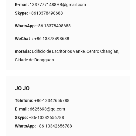
E-mail:
13377771488HB@gmail.com
Skype: +
8613378498688
WhatsApp:
+86 13378498688
WeChat：
+86 13378498688
morada:
Edifício de Escritórios Vanke, Centro Chang’an,
Cidade de Dongguan
JO JO
Telefone:
+86-13342656788
E-mail:
6625698@qq.com
Skype:
+86-13342656788
WhatsApp:
+86-13342656788