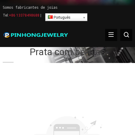
Somos fabricantes de joias
Tel:
+86 13378498688
|
Português
Prata com pérolas