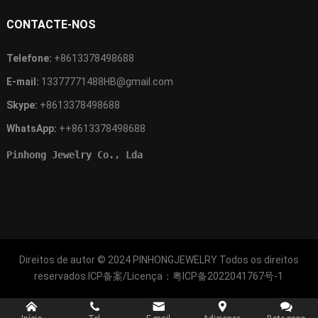
CONTACTE-NOS
Telefone:
+8613378498688
E-mail:
13377771488HB@gmail.com
Skype:
+8613378498688
WhatsApp:
++8613378498688
Pinhong Jewelry Co., Lda
Direitos de autor © 2024
PINHONGJEWELRY
Todos os direitos
reservados.ICP备案/Licença：
粤ICP备2022041767号-1