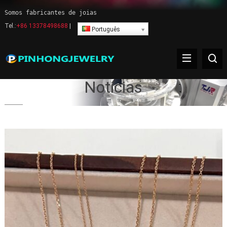
Somos fabricantes de joias
Tel.:
+86 13378498688
|
Português
Notícias