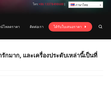
โทร:
+86 13378498688
|
ภาษาไทย
วน์โหลดราคา
ติดต่อเรา
ได้รับใบเสนอราคา
ะเมิน()'d รหัส(1) : ประเมิน()'d รหัส
ออนไลน์
1284
ารักมาก, และเครื่องประดับเหล่านี้เป็นที่