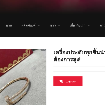
บ้าน
ผลิตภัณฑ์
ข่าว
เกี่ยวกับเรา
ดา
hong.net/wp-content/themes/WPPOP/inc/wppop-options.php(522) : ปร
เครื่องประดับทุกชิ้นน่
เหล่านี้เป็นที่ต้องการสูง!
ต้องการสูง!
แชทสด