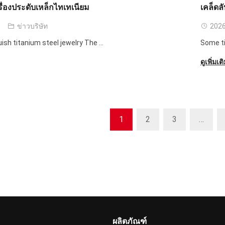
รื่องประดับเหล็กไทเทเนียม
เคล็ด
ข่าวบริษัท
2026
uish titanium steel jewelry The
...
Some ti
ดูเพิ่มเต
1
2
3
…
ผลิตภัณฑ์