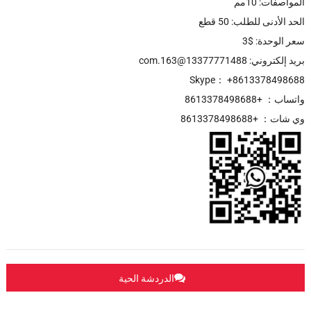
المواصفات: 10مم
الحد الأدنى للطلب: 50 قطع
سعر الوحدة: $3
بريد إلكتروني: 13377771488@163.com
Skype： +8613378498688
واتساب： +8613378498688
وي شات： +8613378498688
الدردشة الحية