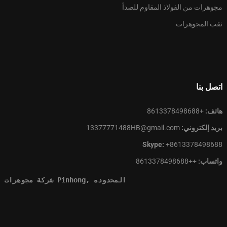
مجوهرات من الفولاذ المقاوم للصدأ
ثقب المجوهرات
اتصل بنا
هاتف:
+8613378498688
بريد إلكتروني:
13377771488HB@gmail.com
Skype:
+8613378498688
واتساب:
++8613378498688
شركة مجوهرات Pinhong, المحدوده