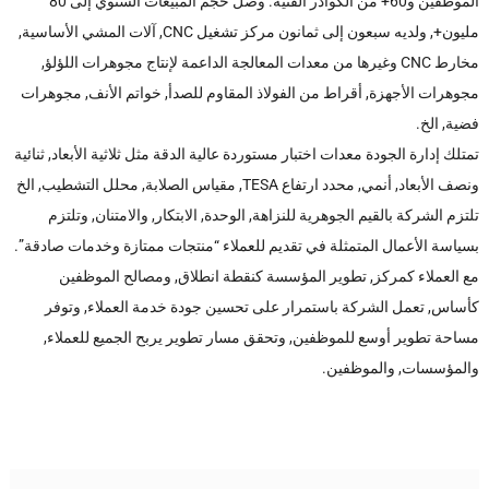
الموظفين و60+ من الكوادر الفنية. وصل حجم المبيعات السنوي إلى 80
مليون+, ولديه سبعون إلى ثمانون مركز تشغيل CNC, آلات المشي الأساسية,
مخارط CNC وغيرها من معدات المعالجة الداعمة لإنتاج مجوهرات اللؤلؤ,
مجوهرات الأجهزة, أقراط من الفولاذ المقاوم للصدأ, خواتم الأنف, مجوهرات
فضية, الخ.
تمتلك إدارة الجودة معدات اختبار مستوردة عالية الدقة مثل ثلاثية الأبعاد, ثنائية
ونصف الأبعاد, أنمي, محدد ارتفاع TESA, مقياس الصلابة, محلل التشطيب, الخ
تلتزم الشركة بالقيم الجوهرية للنزاهة, الوحدة, الابتكار, والامتنان, وتلتزم
بسياسة الأعمال المتمثلة في تقديم للعملاء “منتجات ممتازة وخدمات صادقة”.
مع العملاء كمركز, تطوير المؤسسة كنقطة انطلاق, ومصالح الموظفين
كأساس, تعمل الشركة باستمرار على تحسين جودة خدمة العملاء, وتوفر
مساحة تطوير أوسع للموظفين, وتحقق مسار تطوير يربح الجميع للعملاء,
والمؤسسات, والموظفين.