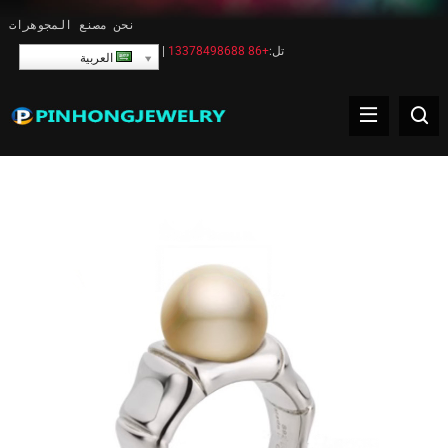
نحن مصنع المجوهرات
تل:
+86 13378498688
|
العربية
خاتم اللؤلؤ للمجوهرات