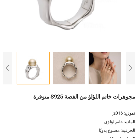
مجوهرات خاتم اللؤلؤ من الفضة S925 متوفرة
نموذج: jz016
المادة: خاتم لؤلؤي
الحرفية: مصنوع يدويًا