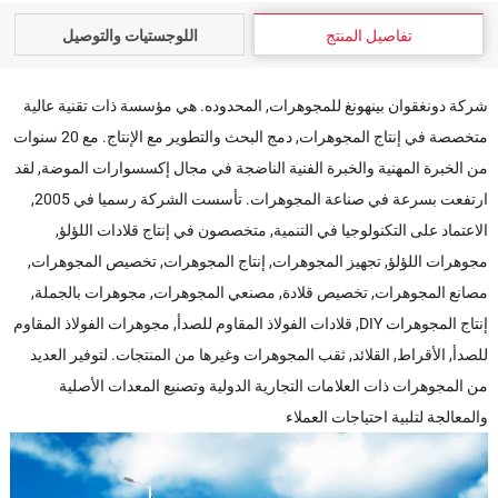
تفاصيل المنتج
اللوجستيات والتوصيل
شركة دونغقوان بينهونغ للمجوهرات, المحدوده. هي مؤسسة ذات تقنية عالية
متخصصة في إنتاج المجوهرات, دمج البحث والتطوير مع الإنتاج. مع 20 سنوات
من الخبرة المهنية والخبرة الفنية الناضجة في مجال إكسسوارات الموضة, لقد
ارتفعت بسرعة في صناعة المجوهرات. تأسست الشركة رسميا في 2005,
الاعتماد على التكنولوجيا في التنمية, متخصصون في إنتاج قلادات اللؤلؤ,
مجوهرات اللؤلؤ, تجهيز المجوهرات, إنتاج المجوهرات, تخصيص المجوهرات,
مصانع المجوهرات, تخصيص قلادة, مصنعي المجوهرات, مجوهرات بالجملة,
إنتاج المجوهرات DIY, قلادات الفولاذ المقاوم للصدأ, مجوهرات الفولاذ المقاوم
للصدأ, الأقراط, القلائد, ثقب المجوهرات وغيرها من المنتجات. لتوفير العديد
من المجوهرات ذات العلامات التجارية الدولية وتصنيع المعدات الأصلية
والمعالجة لتلبية احتياجات العملاء