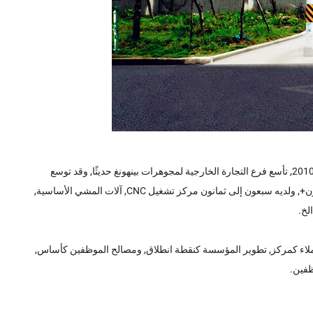
الشركة تقع في مركز تشغيل سوق تشانغآن المركزي في دونغغوان, مع فريق يتكون من عشرين إلى ثلاثين شخصًا من رجال الأعمال المحليين والأجانب. في 2010, تأسع فرع التجارة الخارجية لمجوهرات بينهونغ حديثًا, وقد توسع
المصنع مرة أخرى. يغطي المصنع مساحة حوالى 5000 متر مربع, مع حوالي 100 الموظفين و60+ من الكوادر الفنية. وصل حجم المبيعات السنوي إلى 80 مليون+, ولديه سبعون إلى ثمانون مركز تشغيل CNC, آلات المشي الأساسية,
ع العملاء كمركز, تطوير المؤسسة كنقطة انطلاق, ومصالح الموظفين كأساس,
ظفين.