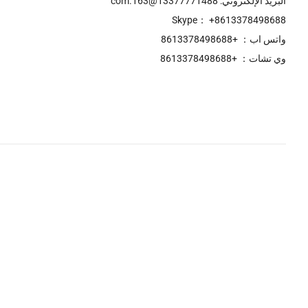
البريد الإلكتروني: 13377771488@163.com
Skype： +8613378498688
واتس اب： +8613378498688
وي تشات： +8613378498688