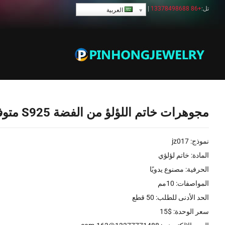
تل:
+86 13378498688
|
العربية
خاتم اللؤلؤ للمجوهرات
وطن
منتجات
خاتم اللؤلؤ للمجوهرات
مجوهرات خاتم اللؤلؤ من الفضة 25
مجوهرات خاتم اللؤلؤ من الفضة S925 متوفرة
نموذج: jz017
المادة: خاتم لؤلؤي
الحرفية: مصنوع يدويًا
المواصفات: 10مم
الحد الأدنى للطلب: 50 قطع
سعر الوحدة: $15