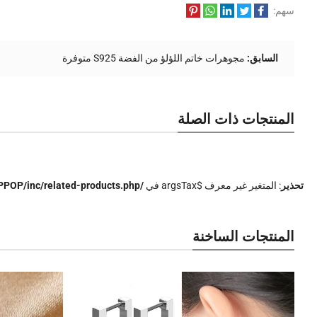
سهم:
السابق:
مجوهرات خاتم اللؤلؤ من الفضة S925 متوفرة
المنتجات ذات الصلة
تحذير
: المتغير غير معرف $argsTax في
/www/wwwroot/www.pinhong.net/wp-content/themes/WPPOP/inc/related-products.php
المنتجات الساخنة