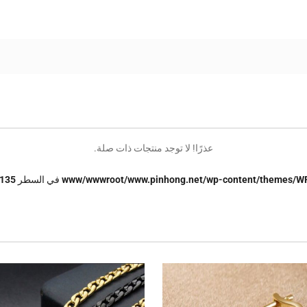
عذرًا! لا توجد منتجات ذات صلة.
في السطر
135