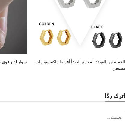
الجملة من الفولاذ المقاوم للصدأ أقراط واكسسوارات
سوار لؤلؤ قوي مضيء
مصنعي
اترك ردًا