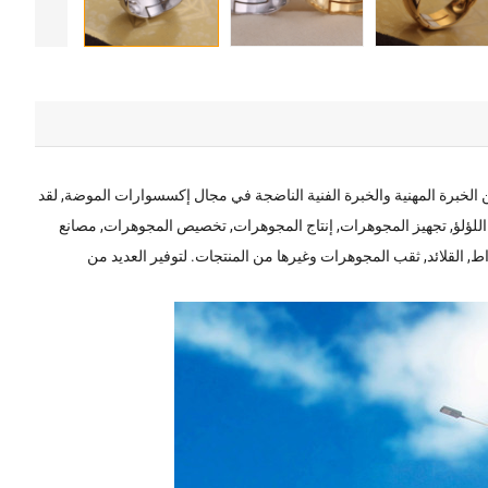
وهرات, المحدوده. هي مؤسسة ذات تقنية عالية متخصصة في إنتاج المجوهرات, دمج البحث والتطوير مع الإنتاج. مع 20 سنوات من الخبرة المهنية والخبرة الفنية الناضجة في مجال إكسسوارات الموضة, لقد
إنتاج قلادات اللؤلؤ, مجوهرات اللؤلؤ, تجهيز المجوهرات, إنتاج المجوهرات, تخصيص المجوهرات, مصانع
صدأ, مجوهرات الفولاذ المقاوم للصدأ, اقراط, القلائد, ثقب المجوهرات وغيرها من المنتجات. لتوفير العديد من