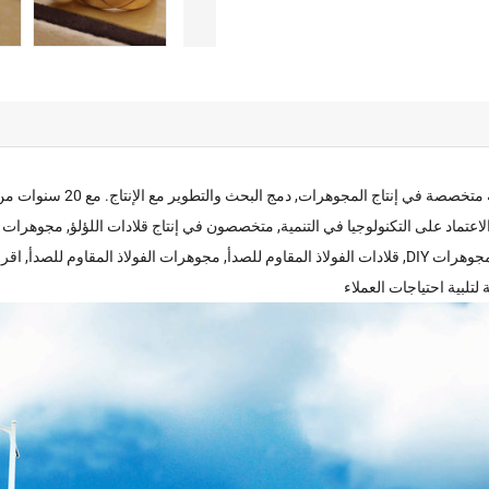
شركة دونغقوان بينهونغ للمج
تفعت بسرعة في صناعة المجوهرات. تأسست الشركة رسميا في 2005, الاعتماد على التكنولوجيا في التنمية, متخصصون في 
المجوهرات, تخصيص قلادة, مصنعي المجوهرات, مجوهرات بالجملة, إنتاج المجوهرات DIY, قلادات الفولاذ المقاوم لل
لتلبية احتياجات العملاء