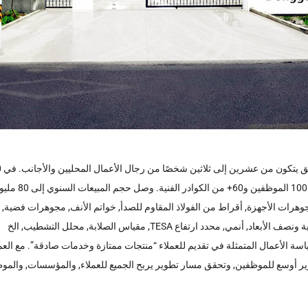
د ارتفاع TESA, مقياس الصلابة, محلل التشطيب, الخ
زم بسياسة الأعمال المتمثلة في تقديم للعملاء “منتجات ممتازة وخدمات صادقة”. م
ر أوسع للموظفين, وتحقق مسار تطوير يربح الجميع للعملاء, والمؤسسات, والمو