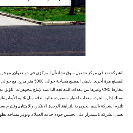
مخارط CNC وغيرها من معدات المعالجة الداعمة لإنتاج مجوهرات اللؤلؤ, مجوهرات الأجهزة, أقراط من الفولاذ المقاوم للصدأ, خواتم الأنف, مجوهرات فضية, الخ.
تمتلك إدارة الجودة معدات اختبار مستوردة عالية الدقة مثل ثلاثية الأبعاد, ثنائية ونصف الأبعاد, أنمي, محد
تلتزم الشركة بالقيم الجوهرية للنزاهة, الوحدة, الابتكار, والامتنان, وتلت
تعمل الشركة باستمرار على تحسين جودة خدمة العملاء, وتوفر مساحة تطوي