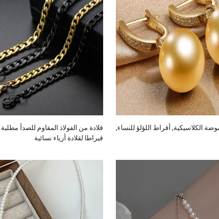
موضة الكلاسيكية, أقراط اللؤلؤ للنساء,
قيراطا لقلادة أزياء نسائية