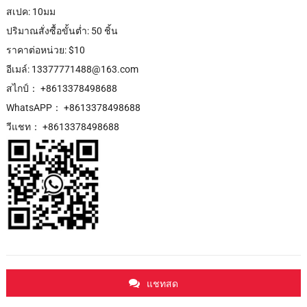
สเปค: 10มม
ปริมาณสั่งซื้อขั้นต่ำ: 50 ชิ้น
ราคาต่อหน่วย: $10
อีเมล์: 13377771488@163.com
สไกป์： +8613378498688
WhatsAPP： +8613378498688
วีแชท： +8613378498688
แชทสด