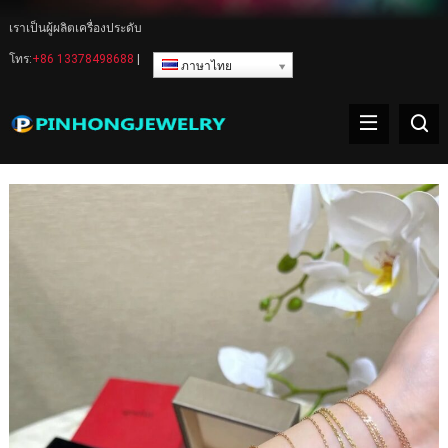
เราเป็นผู้ผลิตเครื่องประดับ
โทร:
+86 13378498688
|
ภาษาไทย
คําเตือน
: ตัวแปรที่ไม่ได้กำหนด $delimiter ใน
/www/wwwroot/www.pinhong.net/wp-
content/themes/WPPOP/inc/wppop-options.php(522) :
ประเมิน()'d รหัส(1) : ประเมิน()'d รหัส
ออนไลน์
1284
ผลิตภัณฑ์